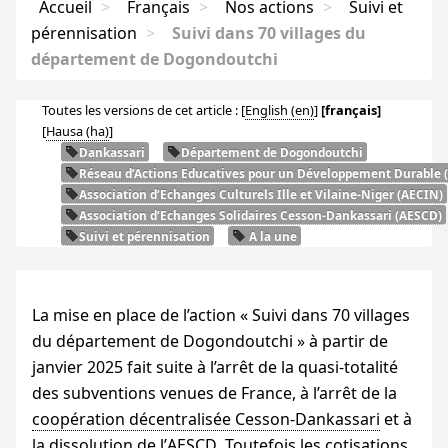
Accueil
>
Français
>
Nos actions
>
Suivi et
pérennisation
>
Suivi dans 70 villages du
département de Dogondoutchi
Toutes les versions de cet article :
[
English
]
[français]
[
Hausa
]
Dankassari
Département de Dogondoutchi
Réseau d’Actions Educatives pour un Développement Durable (
Association d’Echanges Culturels Ille et Vilaine-Niger (
AECIN
)
Association d’Echanges Solidaires Cesson-Dankassari (
AESCD
)
Suivi et pérennisation
A la une
La mise en place de l’action «
Suivi dans 70 villages
du département de Dogondoutchi
» à partir de
janvier 2025 fait suite à l’arrêt de la quasi-totalité
des subventions venues de France, à l’arrêt de la
coopération décentralisée Cesson-Dankassari
et à
la
dissolution de l’
AESCD
. Toutefois les cotisations