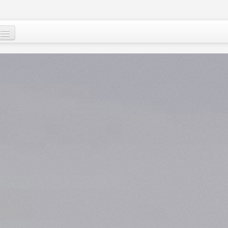
Qui sommes-nous
?
Nos actions
Images et mots du Niger
Soutenir le peuple nigérien
A propos
Le Niger