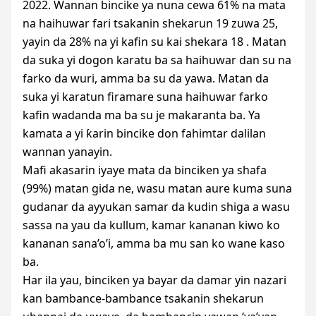
2022. Wannan bincike ya nuna cewa 61% na mata
na haihuwar fari tsakanin shekarun 19 zuwa 25,
yayin da 28% na yi kafin su kai shekara 18 . Matan
da suka yi dogon karatu ba sa haihuwar dan su na
farko da wuri, amma ba su da yawa. Matan da
suka yi karatun firamare suna haihuwar farko
kafin wadanda ma ba su je makaranta ba. Ya
kamata a yi ƙarin bincike don fahimtar dalilan
wannan yanayin.
Mafi akasarin iyaye mata da binciken ya shafa
(99%) matan gida ne, wasu matan aure kuma suna
gudanar da ayyukan samar da kudin shiga a wasu
sassa na yau da kullum, kamar kananan kiwo ko
kananan sana’o’i, amma ba mu san ko wane kaso
ba.
Har ila yau, binciken ya bayar da damar yin nazari
kan bambance-bambance tsakanin shekarun