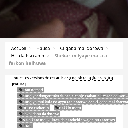
Accueil
>
Hausa
>
Ci-gaba mai ɗorewa
>
Hul’da tsakanin
>
Shekarun iyaye mata a
farkon haihuwa
Toutes les versions de cet article :
[
English
]
[
français
]
[Hausa]
Dan Katsari
Ƙungiyar dangantaka da canje-canje tsakanin Cesson da Ɗanka
Ƙungiya mai kula da ayyukan horarwa don ci-gaba mai ɗorewa
Hul’da tsakanin
Hakkin mata
Saka idanu da dorewa
Ma’aikata mai kulawa da harakokin wajen na Faransas
RAIL