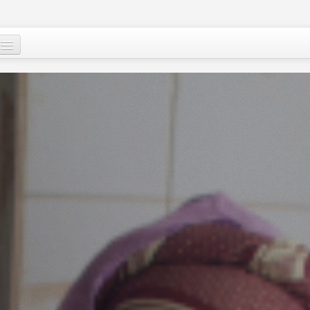
Mu, su wane ne?
Ci-gaba mai ɗorewa
Cuɗayyar al’adu
Tallafawa al’ummar Nijar
Game da
Ƙasar Nijar