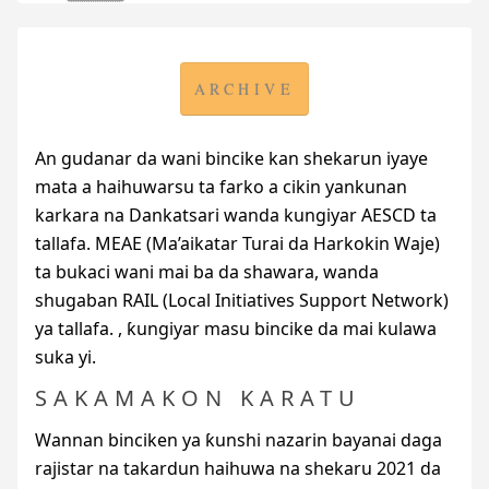
ARCHIVE
An gudanar da wani bincike kan shekarun iyaye
mata a haihuwarsu ta farko a cikin yankunan
karkara na Dankatsari wanda kungiyar
AESCD
ta
tallafa.
MEAE
(Ma’aikatar Turai da Harkokin Waje)
ta bukaci wani mai ba da shawara, wanda
shugaban
RAIL
(Local Initiatives Support Network)
ya tallafa. , ƙungiyar masu bincike da mai kulawa
suka yi.
SAKAMAKON KARATU
Wannan binciken ya ƙunshi nazarin bayanai daga
rajistar na takardun haihuwa na shekaru 2021 da