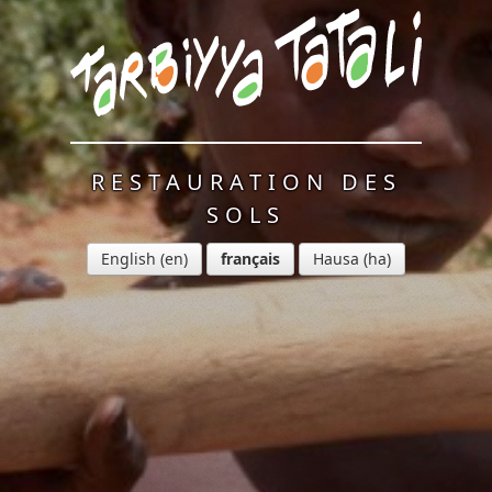
RESTAURATION DES
SOLS
English
français
Hausa