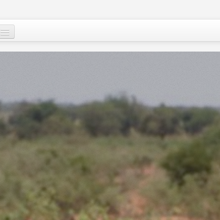
Qui sommes-nous
?
Nos actions
Images et mots du Niger
Soutenir le peuple nigérien
A propos
Le Niger