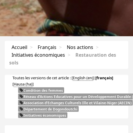
Accueil
>
Français
>
Nos actions
>
Initiatives économiques
>
Restauration des
sols
Toutes les versions de cet article :
[
English
]
[français]
[
Hausa
]
Condition des femmes
Réseau d’Actions Educatives pour un Développement Durable (
Association d’Echanges Culturels Ille et Vilaine-Niger (
AECIN
)
Département de Dogondoutchi
Initiatives économiques