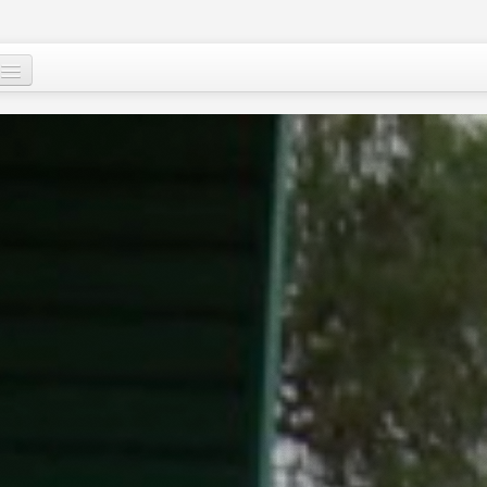
Qui sommes-nous
?
Nos actions
Images et mots du Niger
Soutenir le peuple nigérien
A propos
Le Niger