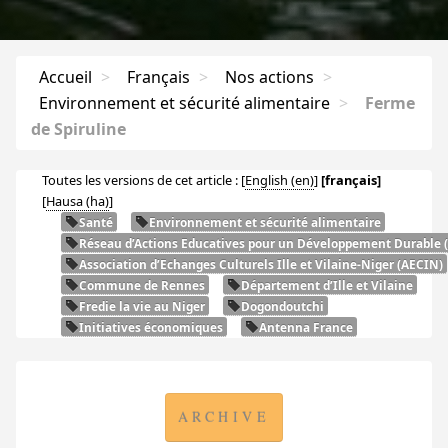
Accueil
>
Français
>
Nos actions
>
Environnement et sécurité alimentaire
>
Ferme
de Spiruline
Toutes les versions de cet article :
[
English
]
[français]
[
Hausa
]
Santé
Environnement et sécurité alimentaire
Réseau d’Actions Educatives pour un Développement Durable (
Association d’Echanges Culturels Ille et Vilaine-Niger (
AECIN
)
Commune de Rennes
Département d’Ille et Vilaine
Fredie la vie au Niger
Dogondoutchi
Initiatives économiques
Antenna France
ARCHIVE