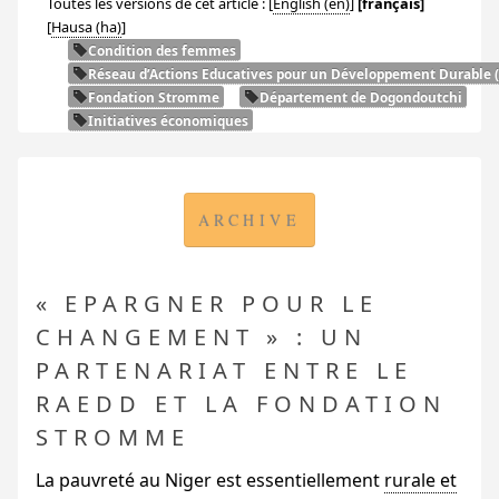
Toutes les versions de cet article :
[
English
]
[français]
[
Hausa
]
Condition des femmes
Réseau d’Actions Educatives pour un Développement Durable (
Fondation Stromme
Département de Dogondoutchi
Initiatives économiques
ARCHIVE
«
EPARGNER POUR LE
CHANGEMENT
» : UN
PARTENARIAT ENTRE LE
RAEDD
ET LA FONDATION
STROMME
La pauvreté au Niger est essentiellement
rurale et