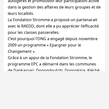
autogérés et promouvoir leur participation active
dans la gestion des affaires de leurs groupes et de
leurs localités.
La Fondation Stromme a proposé un partenarait
avec le
RAEDD
, dont elle a pu apprécier l’efficacité
pour les classes passerelles.
C’est pourquoi l’
ONG
a engagé depuis novembre
2009 un programme «
Epargner pour le
Changement
».
Grâce à un appui de la Fondation Stromme, le
programme
EPC
a démarré dans les communes
de Dankassari, Dogondoutchi, Dogonkiria, Kiéché,
Matankari et Soucoutane, dans le département de
Dogondoutchi.
PREMIERS RÉSULTATS.
En juin 2013, Le Programme Epargner Pour le
Changement couvre deux département a savoir
celui de Dogondoutchi comprenant les communes