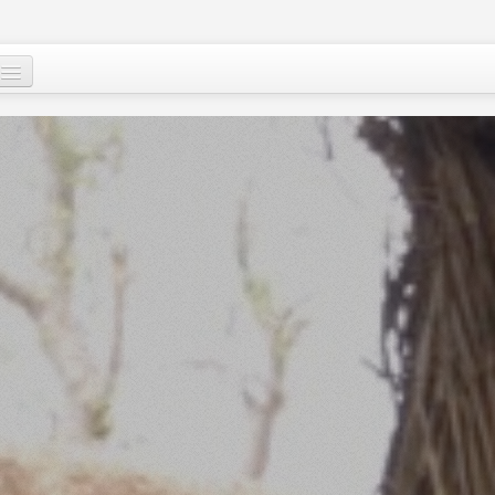
Qui sommes-nous
?
Nos actions
Images et mots du Niger
Soutenir le peuple nigérien
A propos
Le Niger