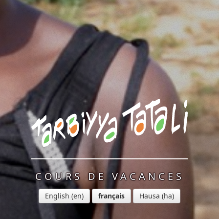
COURS DE VACANCES
English
français
Hausa