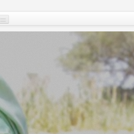
Qui sommes-nous
?
Nos actions
Images et mots du Niger
Soutenir le peuple nigérien
A propos
Le Niger