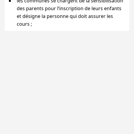
les communes se chargent de la sensibilisation
des parents pour l’inscription de leurs enfants
et désigne la personne qui doit assurer les
cours
;
l’inspection offre la salle de classe et le matériel
de travail (règle, craie)
;
les parents n’ont pas de frais d’inscription à
payer, mais ils sont tenus d’acheter auprès du
RAEDD
le livret de lecture et écriture en 30
leçons
le livret coûte 2000F (3 euros) : 500F pour
l’instructeur et 1500F pour les frais de
reproduction.
le
RAEDD
organise une journée de formation