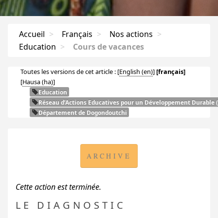
Accueil
>
Français
>
Nos actions
>
Education
>
Cours de vacances
Toutes les versions de cet article :
[
English
]
[français]
[
Hausa
]
Education
Réseau d’Actions Educatives pour un Développement Durable (
Département de Dogondoutchi
ARCHIVE
Cette action est terminée.
LE DIAGNOSTIC