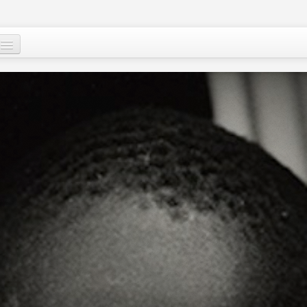
Qui sommes-nous
?
Nos actions
Images et mots du Niger
Soutenir le peuple nigérien
A propos
Le Niger