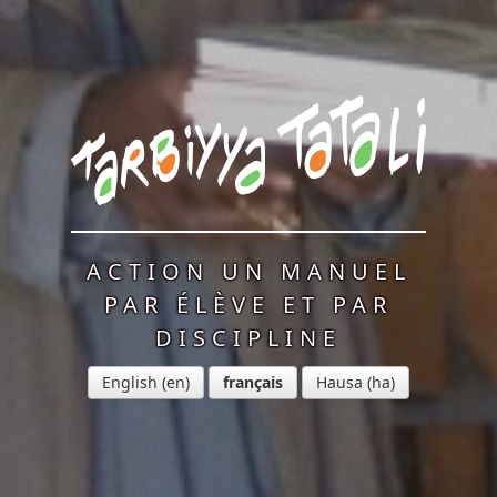
ACTION UN MANUEL
PAR ÉLÈVE ET PAR
DISCIPLINE
English
français
Hausa