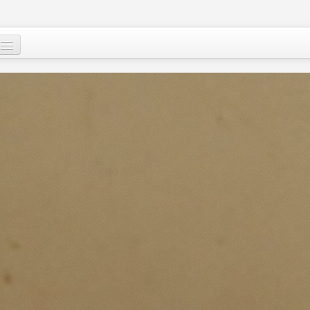
Qui sommes-nous
?
Nos actions
Images et mots du Niger
Soutenir le peuple nigérien
A propos
Le Niger