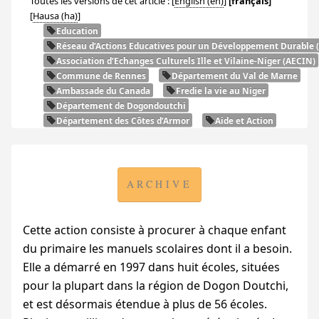
Toutes les versions de cet article :
[
English
]
[français]
[
Hausa
]
Education
Réseau d’Actions Educatives pour un Développement Durable (
Association d’Echanges Culturels Ille et Vilaine-Niger (
AECIN
)
Commune de Rennes
Département du Val de Marne
Ambassade du Canada
Fredie la vie au Niger
Département de Dogondoutchi
Département des Côtes d’Armor
Aide et Action
ARCHIVE
Cette action consiste à procurer à chaque enfant
du primaire les manuels scolaires dont il a besoin.
Elle a démarré en 1997 dans huit écoles, situées
pour la plupart dans la région de Dogon Doutchi,
et est désormais étendue à plus de 56 écoles.