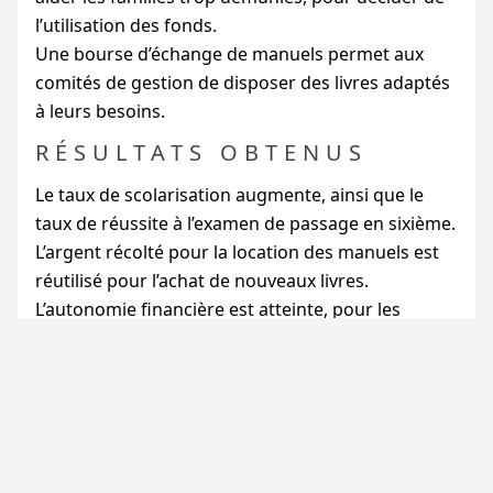
l’utilisation des fonds.
Une bourse d’échange de manuels permet aux
comités de gestion de disposer des livres adaptés
à leurs besoins.
RÉSULTATS OBTENUS
Le taux de scolarisation augmente, ainsi que le
taux de réussite à l’examen de passage en sixième.
L’argent récolté pour la location des manuels est
réutilisé pour l’achat de nouveaux livres.
L’autonomie financière est atteinte, pour les
premières écoles, dès l’année 2004.
Les villageois et les enseignants pourront
imaginer de nouvelles actions : développement
des activités pratiques et productives,
agrandissement du jardin de l’école,
réintroduction d’espèces végétales disparues, etc.