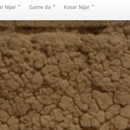
ar Nijar
Game da
Ƙasar Nijar