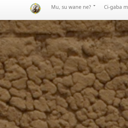
Mu, su wane ne?
Ci-gaba 