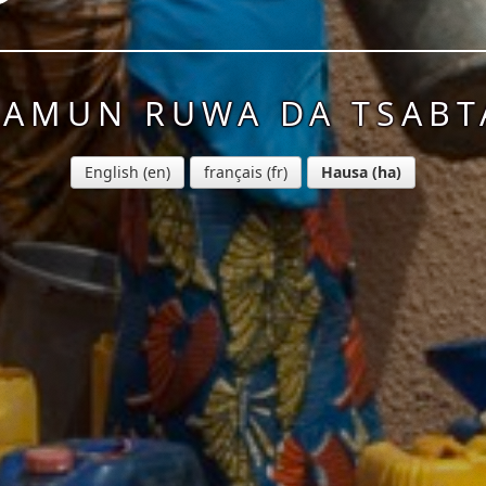
SAMUN RUWA DA TSABT
English
français
Hausa