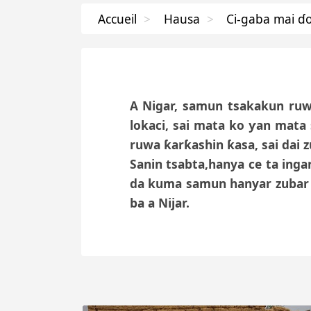
Accueil
>
Hausa
>
Ci-gaba mai ɗ
A Nigar, samun tsakakun ruw
lokaci, sai mata ko ƴan mata
ruwa ƙarƙashin ƙasa, sai dai zu
Sanin tsabta,hanya ce ta ingan
da kuma samun hanyar zubar d
ba a Nijar.