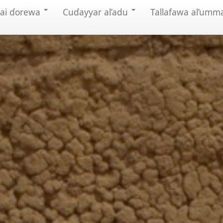
mai ɗorewa
Cuɗayyar al’adu
Tallafawa al’umm