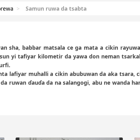
orewa
>
Samun ruwa da tsabta
an sha, babbar matsala ce ga mata a cikin rayuwa
 sun yi tafiyar kilometir da yawa don neman tsark
rfi.
ta lafiyar muhalli a cikin abubuwan da aka tsara, c
a ruwan ɗauɗa da na salangogi, abu ne wanda har 