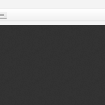
Qui sommes-nous
?
Nos actions
Images et mots du Niger
Soutenir le peuple nigérien
A propos
Le Niger