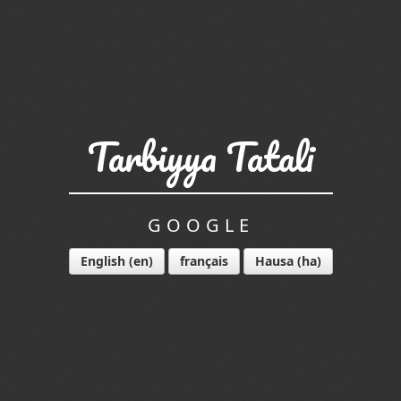
Tarbiyya Tatali
GOOGLE
English
français
Hausa